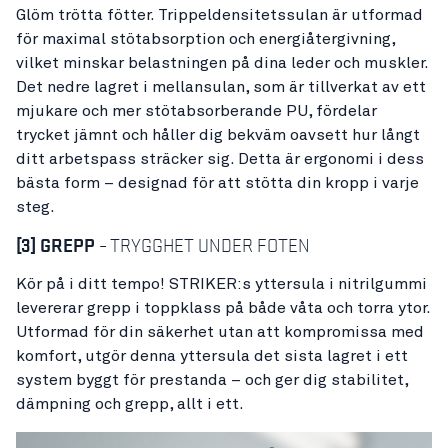
Glöm trötta fötter. Trippeldensitetssulan är utformad
för maximal stötabsorption och energiåtergivning,
vilket minskar belastningen på dina leder och muskler.
Det nedre lagret i mellansulan, som är tillverkat av ett
mjukare och mer stötabsorberande PU, fördelar
trycket jämnt och håller dig bekväm oavsett hur långt
ditt arbetspass sträcker sig. Detta är ergonomi i dess
bästa form – designad för att stötta din kropp i varje
steg.
[3]
GREPP
– TRYGGHET UNDER FOTEN
Kör på i ditt tempo! STRIKER:s yttersula i nitrilgummi
levererar grepp i toppklass på både våta och torra ytor.
Utformad för din säkerhet utan att kompromissa med
komfort, utgör denna yttersula det sista lagret i ett
system byggt för prestanda – och ger dig stabilitet,
dämpning och grepp, allt i ett.