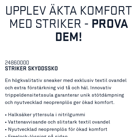
UPPLEV ÄKTA KOMFORT
PROVA
MED STRIKER -
DEM!
24860000
STRIKER SKYDDSSKO
En högkvalitativ sneaker med exklusiv textil ovandel
och extra förstärkning vid tå och häl. Innovativ
trippeldensitetssula garanterar unik stötdämpning
och nyutvecklad neoprenplös ger ökad komfort.
• Halksäker yttersula i nitrilgummi
• Vattenavvisande och slitstark textil ovandel
• Nyutvecklad neoprenplös för ökad komfort
• Freelock-lösning på sidan