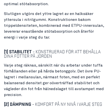
optimal stötabsorption.
Slutligen utgörs det yttre lagret av en halksäker
yttersula i nitrilgummi. Konstruktionen bakom
trippeldensiteten, kombinerad med ETPU-innersulan,
levererar enastående stötabsorption och återför
energi i varje steg du tar.
[1]
STABILITET
– KONSTRUERAD FÖR ATT BEHÅLLA
DINA FÖTTER PÅ JORDEN
Varje steg räknas, särskilt när du arbetar under tuffa
förhållanden eller på hårda betonggolv. Det övre PU-
lagret i mellansulan, närmast foten, med en perfekt
balanserad densitet ger oöverträffad stabilitet och
vägleder din fot från hälnedslaget till avstampet med
precision.
[2]
DÄMPNING
– KOMFORT PÅ NY NIVÅ I VARJE STEG