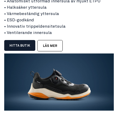
• Anatomiskt utformad innersula av mjukt ETPU
• Halksäker yttersula
• Värmebeständig yttersula
• ESD-godkänd
• Innovativ trippeldensitetsula
• Ventilerande innersula
HITTA BUTIK
LÄS MER