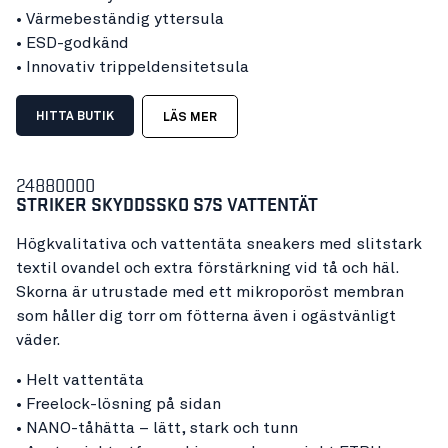
• Värmebeständig yttersula
• ESD-godkänd
• Innovativ trippeldensitetsula
HITTA BUTIK
LÄS MER
24880000
STRIKER SKYDDSSKO
S7S VATTENTÄT
Högkvalitativa och vattentäta sneakers med slitstark
textil ovandel och extra förstärkning vid tå och häl.
Skorna är utrustade med ett mikroporöst membran
som håller dig torr om fötterna även i ogästvänligt
väder.
• Helt vattentäta
• Freelock-lösning på sidan
• NANO-tåhätta – lätt, stark och tunn