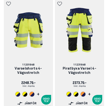
Artikelnummer:
Artikelnummer:
11201648
11231648
Varselshorts 4-
Piratbyxa Varsel 4-
Vägsstretch
Vägsstretch
2248.75:-
2373.75:-
Inkl. moms
Inkl. moms
+
+
JÄMFÖR
JÄMFÖR