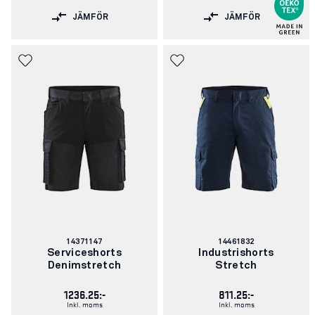
JÄMFÖR
JÄMFÖR
Artikelnummer:
Artikelnummer:
14371147
14461832
Serviceshorts
Industrishorts
Denimstretch
Stretch
1236.25:-
811.25:-
Inkl. moms
Inkl. moms