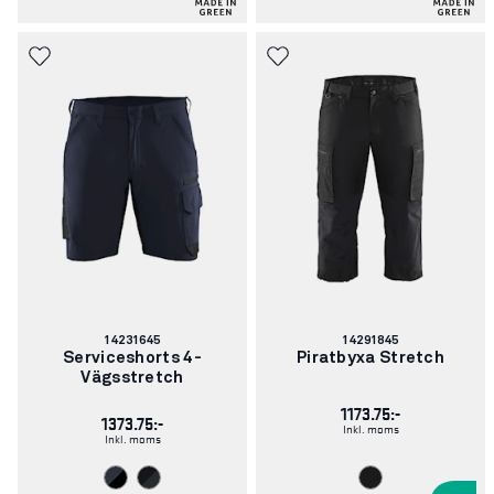
Artikelnummer:
Artikelnummer:
14231645
14291845
Serviceshorts 4-
Piratbyxa Stretch
Vägsstretch
1173.75:-
1373.75:-
Inkl. moms
Inkl. moms