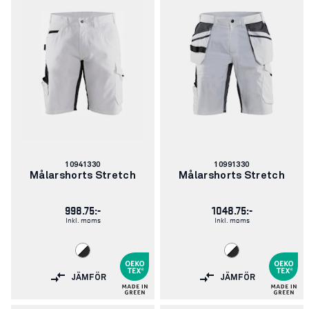
Artikelnummer:
Artikelnummer:
10941330
10991330
Målarshorts Stretch
Målarshorts Stretch
998.75:-
1048.75:-
Inkl. moms
Inkl. moms
JÄMFÖR
JÄMFÖR