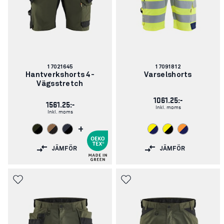
Artikelnummer:
Artikelnummer:
17021645
17091812
Hantverkshorts 4-
Varselshorts
Vägsstretch
1061.25:-
1561.25:-
Inkl. moms
Inkl. moms
+
JÄMFÖR
JÄMFÖR