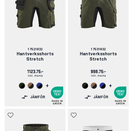
Artikelnummer:
Artikelnummer:
17521832
17531832
Hantverksshorts
Hantverksshorts
Stretch
Stretch
1123.75:-
998.75:-
Inkl. moms
Inkl. moms
+
+
JÄMFÖR
JÄMFÖR