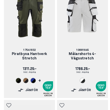
Artikelnummer:
Artikelnummer:
17541832
10881645
Piratbyxa Hantverk
Målarshorts 4-
Stretch
Vägsstretch
1311.25:-
1786.25:-
Inkl. moms
Inkl. moms
+
JÄMFÖR
JÄMFÖR