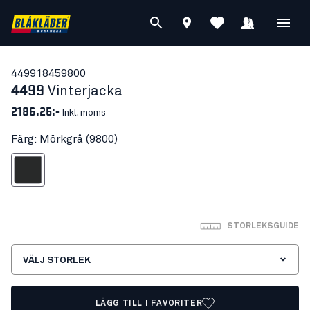
44991845
9800
4499
Vinterjacka
2186.25:-
Inkl. moms
Färg: Mörkgrå (9800)
Mörkgrå
STORLEKSGUIDE
VÄLJ STORLEK
LÄGG TILL I FAVORITER