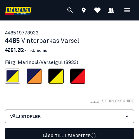
44851977
8933
4485
Vinterparkas Varsel
4261.25:-
Inkl. moms
Färg: Marinblå/Varselgul (8933)
inblå/Varselgul
Marinblå/Varselorange
Svart/Varselgul
Svart/Varselröd
STORLEKSGUIDE
VÄLJ STORLEK
LÄGG TILL I FAVORITER