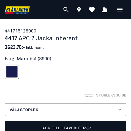
44171512
8900
4417
APC 2 Jacka Inherent
3623.75:-
Inkl. moms
Färg: Marinblå (8900)
Marinblå
STORLEKSGUIDE
VÄLJ STORLEK
LÄGG TILL I FAVORITER