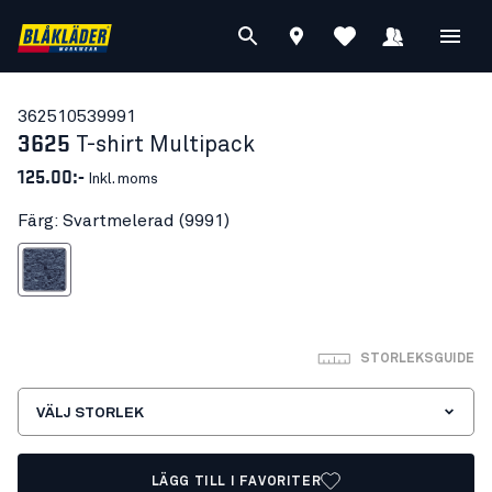
36251053
9991
3625
T-shirt Multipack
125.00:-
Inkl. moms
Färg: Svartmelerad (9991)
Svartmelerad
STORLEKSGUIDE
VÄLJ STORLEK
LÄGG TILL I FAVORITER