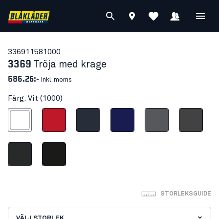
33691158
1000
3369
Tröja med krage
686.25:-
Inkl. moms
Färg: Vit (1000)
Vit
Röd
Mörk marinblå
Marinblå
Grå
Mellangrå
Mörkgrå
Svart
STORLEKSGUIDE
VÄLJ STORLEK