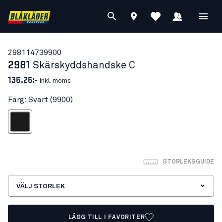
29811473
9900
2981
Skärskyddshandske C
136.25:-
Inkl. moms
Färg: Svart (9900)
Svart
STORLEKSGUIDE
VÄLJ STORLEK
LÄGG TILL I FAVORITER