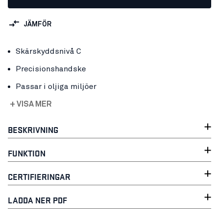
JÄMFÖR
Skärskyddsnivå C
Precisionshandske
Passar i oljiga miljöer
+ VISA MER
BESKRIVNING
FUNKTION
CERTIFIERINGAR
LADDA NER PDF