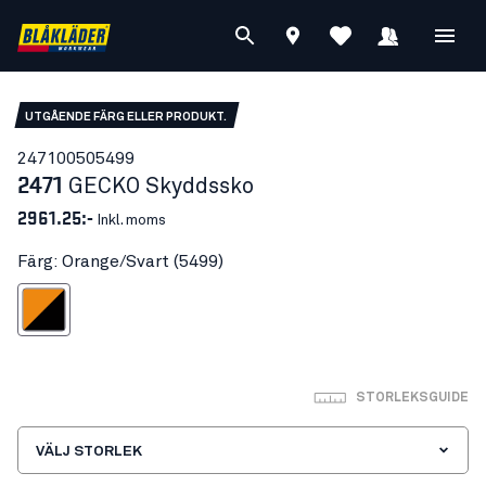
UTGÅENDE FÄRG ELLER PRODUKT.
24710050
5499
2471
GECKO Skyddssko
2961.25:-
Inkl. moms
Färg: Orange/Svart (5499)
Orange/Svart
STORLEKSGUIDE
VÄLJ STORLEK