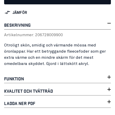
JÄMFÖR
BESKRIVNING
Artikelnummer:
20672800
9900
Otroligt skön, smidig och värmande mössa med
öronlappar. Har ett betryggande fleecefoder som ger
extra värme och en mindre skärm för det mest
omedelbara skyddet. Gjord i lättskött akryl.
FUNKTION
KVALITET OCH TVÄTTRÅD
LADDA NER PDF