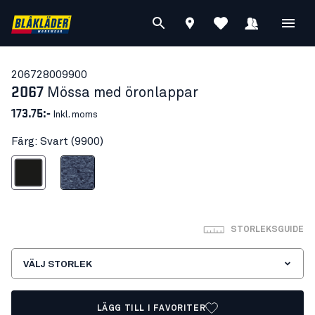
20672800
9900
2067
Mössa med öronlappar
173.75:-
Inkl. moms
Färg: Svart (9900)
Svart
Svartmelerad
STORLEKSGUIDE
VÄLJ STORLEK
LÄGG TILL I FAVORITER