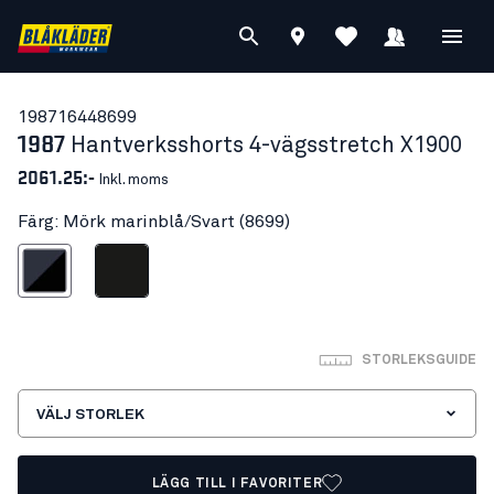
19871644
8699
1987
Hantverksshorts 4-vägsstretch X1900
2061.25:-
Inkl. moms
Färg: Mörk marinblå/Svart (8699)
k marinblå/Svart
Svart
STORLEKSGUIDE
VÄLJ STORLEK
LÄGG TILL I FAVORITER