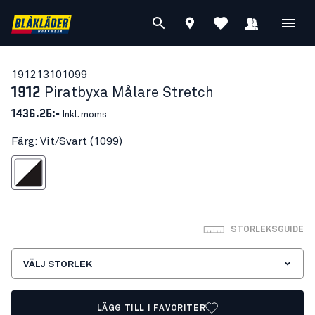
19121310
1099
1912
Piratbyxa Målare Stretch
1436.25:-
Inkl. moms
Färg: Vit/Svart (1099)
Vit/Svart
STORLEKSGUIDE
VÄLJ STORLEK
LÄGG TILL I FAVORITER