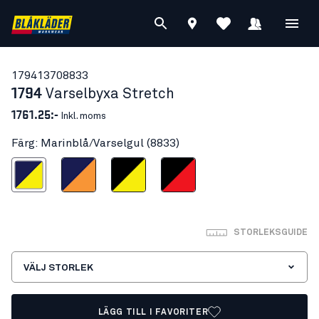
17941370
8833
1794
Varselbyxa Stretch
1761.25:-
Inkl. moms
Färg: Marinblå/Varselgul (8833)
inblå/Varselgul
Marinblå/Varselorange
Svart/Varselgul
Svart/Varselröd
STORLEKSGUIDE
VÄLJ STORLEK
LÄGG TILL I FAVORITER