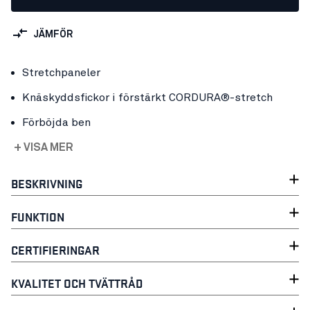
JÄMFÖR
Stretchpaneler
Knäskyddsfickor i förstärkt CORDURA®-stretch
Förböjda ben
+ VISA MER
BESKRIVNING
FUNKTION
CERTIFIERINGAR
KVALITET OCH TVÄTTRÅD