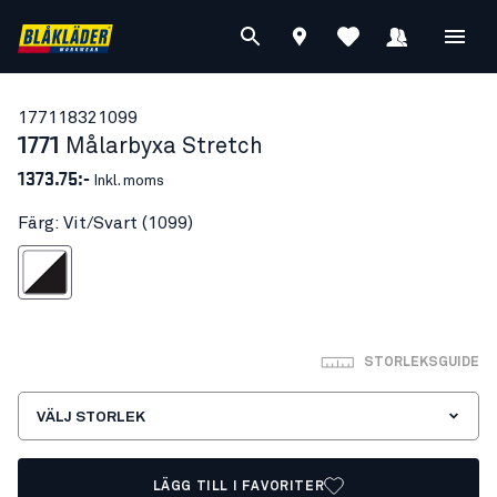
17711832
1099
1771
Målarbyxa Stretch
1373.75:-
Inkl. moms
Färg: Vit/Svart (1099)
Vit/Svart
STORLEKSGUIDE
VÄLJ STORLEK
LÄGG TILL I FAVORITER