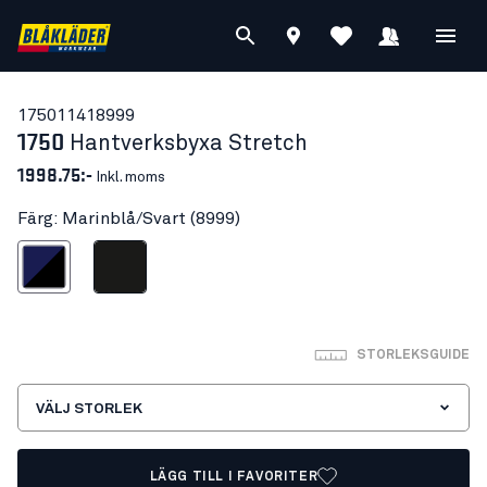
17501141
8999
1750
Hantverksbyxa Stretch
1998.75:-
Inkl. moms
Färg: Marinblå/Svart (8999)
arinblå/Svart
Svart
STORLEKSGUIDE
VÄLJ STORLEK
LÄGG TILL I FAVORITER