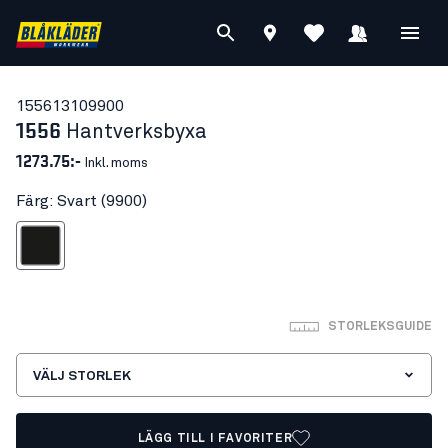
15561310
9900
1556
Hantverksbyxa
1273.75:-
Inkl. moms
Färg: Svart (9900)
Svart
STORLEKSGUIDE
VÄLJ STORLEK
LÄGG TILL I FAVORITER