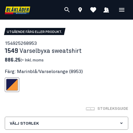
UTGÅENDE FÄRG ELLER PRODUKT.
15492526
8953
1549
Varselbyxa sweatshirt
886.25:-
Inkl. moms
Färg: Marinblå/Varselorange (8953)
nblå/Varselorange
STORLEKSGUIDE
VÄLJ STORLEK