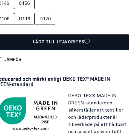
C146
C156
D108
D116
D120
LÄGG TILL I FAVORITER
JÄMFÖR
oducerad och märkt enligt OEKO-TEX® MADE IN
EEN-standard
OEKO-TEX® MADE IN
GREEN-standarden
säkerställer att textilier
och läderprodukter är
tillverkade på ett hållbart
och socialt ansvarsfullt