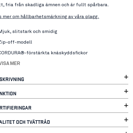
tt, fria från skadliga ämnen och är fullt spårbara.
s mer om hållbarhetsmärkning av våra plagg.
Mjuk, slitstark och smidig
Zip-off-modell
CORDURA®-förstärkta knäskyddsfickor
VISA MER
SKRIVNING
NKTION
RTIFIERINGAR
ALITET OCH TVÄTTRÅD