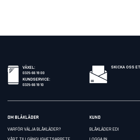
SKICKA OSS E
VÄXEL
:
0325-66 19 00
KUNDSERVICE
:
0325-66 19 10
OM BLÅKLÄDER
KUND
VARFÖR VÄLJA BLÅKLÄDER?
BLÅKLÄDER EDI
VÅRT TILLGÄNGLIGHETSARBETE
LOGGA IN