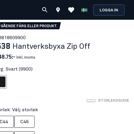
LOGGA IN
GÅENDE FÄRG ELLER PRODUKT.
381860
9900
538
Hantverksbyxa Zip Off
48.75:-
Inkl. moms
g: Svart (9900)
art
STORLEKSGUIDE
rlek: Välj storlek
C44
C46