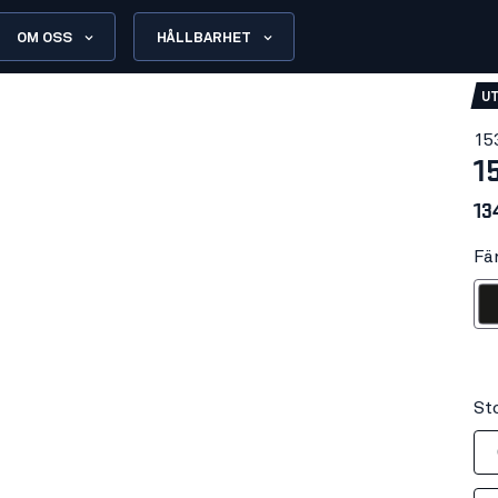
OM OSS
HÅLLBARHET
UT
15
1
13
Fär
Sv
Sto