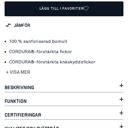
LÄGG TILL I FAVORITER
JÄMFÖR
100 % sanforiserad bomull
CORDURA®-förstärkta fickor
CORDURA®-förstärkta knäskyddsfickor
+ VISA MER
BESKRIVNING
FUNKTION
CERTIFIERINGAR