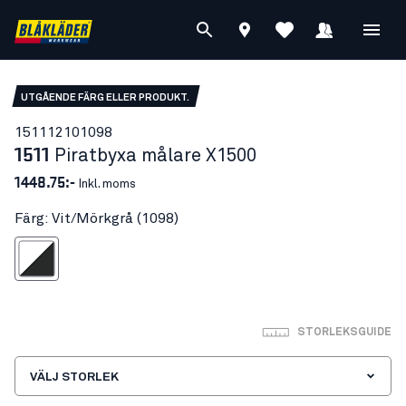
UTGÅENDE FÄRG ELLER PRODUKT.
15111210
1098
1511
Piratbyxa målare X1500
1448.75:-
Inkl. moms
Färg: Vit/Mörkgrå (1098)
Vit/Mörkgrå
STORLEKSGUIDE
VÄLJ STORLEK