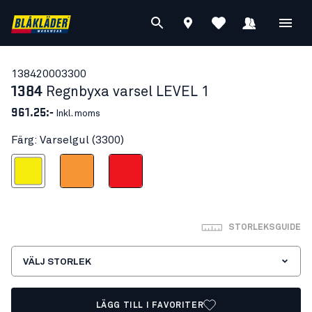
13842000
3300
1384
Regnbyxa varsel LEVEL 1
961.25:-
Inkl. moms
Färg: Varselgul (3300)
Varselgul
Varselorange
Varselröd
STORLEKSGUIDE
VÄLJ STORLEK
LÄGG TILL I FAVORITER