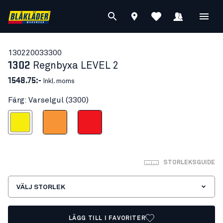
13022003
3300
1302
Regnbyxa LEVEL 2
1548.75:-
Inkl. moms
Färg: Varselgul (3300)
Varselgul
Varselorange
Varselröd
STORLEKSGUIDE
VÄLJ STORLEK
LÄGG TILL I FAVORITER