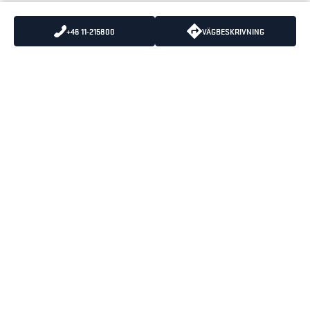
+46 11-215800
VÄGBESKRIVNING
SKICKA OSS ETT MEJL
VÄXEL
:
0325-66 19 00
KUNDSERVICE
:
0325-66 19 10
BLÅKLÄDERS
ÖPPETTIDER
HUVUDKONTOR
MÅNDAG-TORSDAG 07:30-
BOX 124
16:30
512 23 SVENLJUNGA
FREDAGAR 07:30-15:15
LUNCHSTÄNGT 12:00-12:45
BESÖKSADRESS
PRÄSTAGÄRDET 3
512 53 SVENLJUNGA