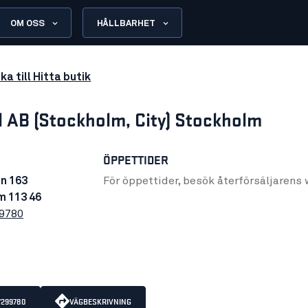
OM OSS
HÅLLBARHET
ka till Hitta butik
l AB (Stockholm, City) Stockholm
ÖPPETTIDER
n 163
För öppettider, besök återförsäljarens
m 113 46
99780
7299780
VÄGBESKRIVNING