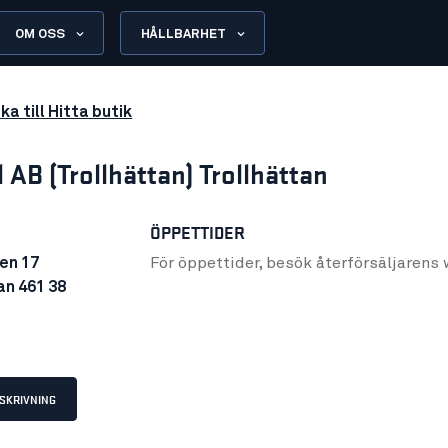
OM OSS
HÅLLBARHET
ka till Hitta butik
l AB (Trollhättan) Trollhättan
ÖPPETTIDER
en 17
För öppettider, besök återförsäljarens
an 461 38
SKRIVNING