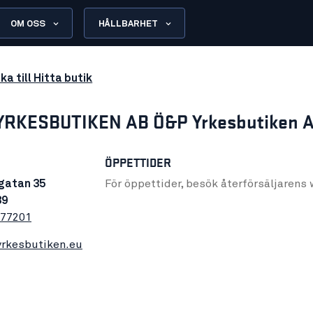
OM OSS
HÅLLBARHET
ka till Hitta butik
 YRKESBUTIKEN AB Ö&P Yrkesbutiken 
ÖPPETTIDER
gatan 35
För öppettider, besök återförsäljarens
39
677201
rkesbutiken.eu