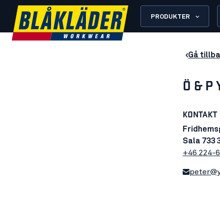
PRODUKTER
Gå tillba
Ö & P
KONTAKT
Fridhems
Sala 733 
+46 224-
peter@y