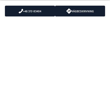
+46 372-83404
VÄGBESKRIVNING
SKICKA OSS ETT MEJL
VÄXEL
:
0325-66 19 00
KUNDSERVICE
:
0325-66 19 10
BLÅKLÄDERS
ÖPPETTIDER
HUVUDKONTOR
MÅNDAG-TORSDAG 07:30-
BOX 124
16:30
512 23 SVENLJUNGA
FREDAGAR 07:30-15:15
LUNCHSTÄNGT 12:00-12:45
BESÖKSADRESS
PRÄSTAGÄRDET 3
512 53 SVENLJUNGA