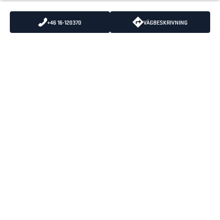
+46 16-120370
VÄGBESKRIVNING
SKICKA OSS ETT MEJL
VÄXEL
:
0325-66 19 00
KUNDSERVICE
:
0325-66 19 10
BLÅKLÄDERS
ÖPPETTIDER
HUVUDKONTOR
MÅNDAG-TORSDAG 07:30-
BOX 124
16:30
512 23 SVENLJUNGA
FREDAGAR 07:30-15:15
LUNCHSTÄNGT 12:00-12:45
BESÖKSADRESS
PRÄSTAGÄRDET 3
512 53 SVENLJUNGA