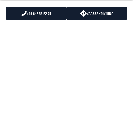
+46 647-66 52 75
VÄGBESKRIVNING
SKICKA OSS ETT MEJL
VÄXEL
:
0325-66 19 00
KUNDSERVICE
:
0325-66 19 10
BLÅKLÄDERS
ÖPPETTIDER
HUVUDKONTOR
MÅNDAG-TORSDAG 07:30-
BOX 124
16:30
512 23 SVENLJUNGA
FREDAGAR 07:30-15:15
LUNCHSTÄNGT 12:00-12:45
BESÖKSADRESS
PRÄSTAGÄRDET 3
512 53 SVENLJUNGA