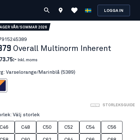
LOGGA IN
LAGER VÅR/SOMMAR 2026
791524
5389
379
Overall Multinorm Inherent
73.75:-
Inkl. moms
rg: Varselorange/Marinblå (5389)
ge/Marinblå
STORLEKSGUIDE
rlek: Välj storlek
C46
C48
C50
C52
C54
C56
C58
C60
C62
C64
C66
C68