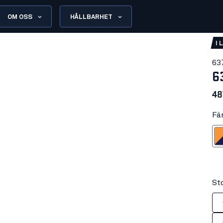
OM OSS
HÅLLBARHET
I 
63
6
48
Fä
Varseloran
Sto