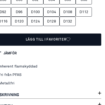
D92
D96
D100
D104
D108
D112
D116
D120
D124
D128
D132
LÄGG TILL I FAVORITER
JÄMFÖR
Inherent flamskyddad
Fri från PFAS
Metallfri
SKRIVNING