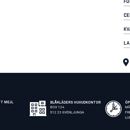
FU
CE
KV
LA
TT MEJL
BLÅKLÄDERS HUVUDKONTOR
ÖP
BOX 124
MÅ
512 23 SVENLJUNGA
FR
LU