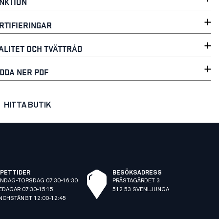
NKTION
RTIFIERINGAR
ALITET OCH TVÄTTRÅD
DDA NER PDF
HITTA BUTIK
PETTIDER
BESÖKSADRESS
NDAG-TORSDAG 07:30-16:30
PRÄSTAGÄRDET 3
EDAGAR 07:30-15:15
512 53 SVENLJUNGA
NCHSTÄNGT 12:00-12:45