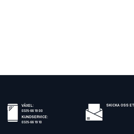
SKICKA OSS E
VÄXEL
:
0325-66 19 00
KUNDSERVICE
:
0325-66 19 10