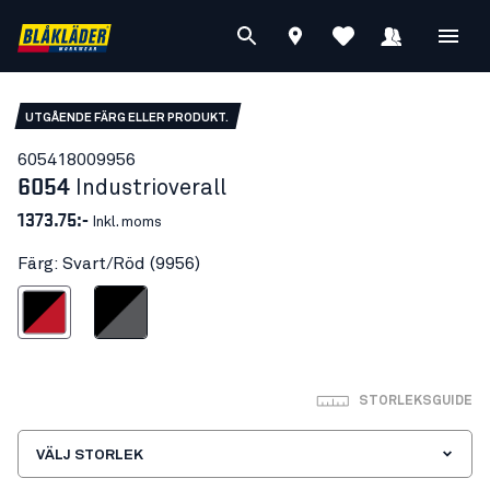
UTGÅENDE FÄRG ELLER PRODUKT.
60541800
9956
6054
Industrioverall
1373.75:-
Inkl. moms
Färg: Svart/Röd (9956)
Svart/Röd
Svart/Grå
STORLEKSGUIDE
VÄLJ STORLEK