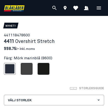
NYHET!
44111847
8600
4411
Overshirt Stretch
998.75:-
Inkl. moms
Färg: Mörk marinblå (8600)
Mörk marinblå
Mellangrå
Svart
STORLEKSGUIDE
VÄLJ STORLEK