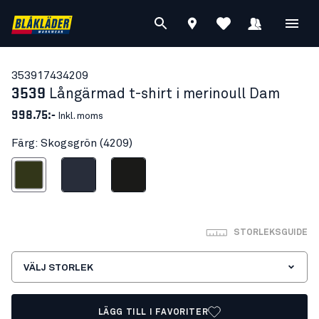
35391743
4209
3539
Långärmad t-shirt i merinoull Dam
998.75:-
Inkl. moms
Färg: Skogsgrön (4209)
Skogsgrön
Mörk marinblå
Svart
STORLEKSGUIDE
VÄLJ STORLEK
LÄGG TILL I FAVORITER