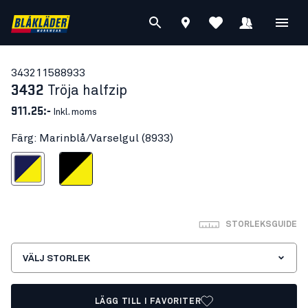
34321158
8933
3432
Tröja halfzip
911.25:-
Inkl. moms
Färg: Marinblå/Varselgul (8933)
inblå/Varselgul
Svart/Varselgul
STORLEKSGUIDE
VÄLJ STORLEK
LÄGG TILL I FAVORITER