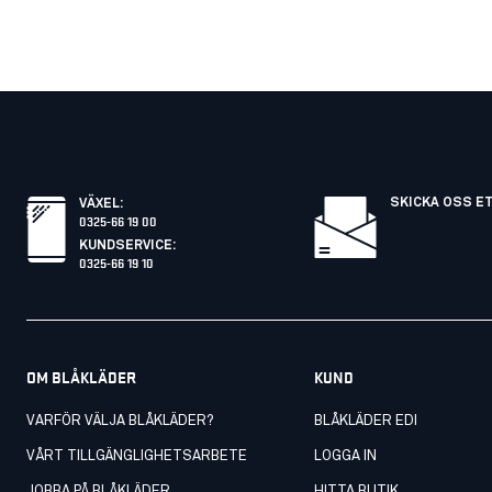
SKICKA OSS E
VÄXEL
:
0325-66 19 00
KUNDSERVICE
:
0325-66 19 10
OM BLÅKLÄDER
KUND
VARFÖR VÄLJA BLÅKLÄDER?
BLÅKLÄDER EDI
VÅRT TILLGÄNGLIGHETSARBETE
LOGGA IN
JOBBA PÅ BLÅKLÄDER
HITTA BUTIK