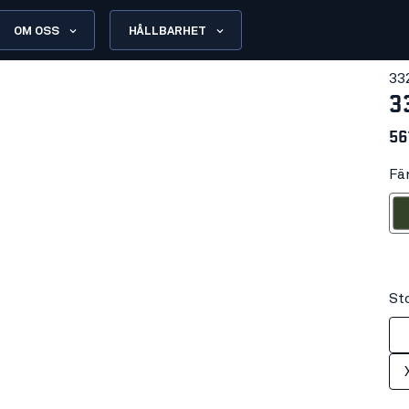
OM OSS
HÅLLBARHET
33
3
56
Fä
Arm
Sto