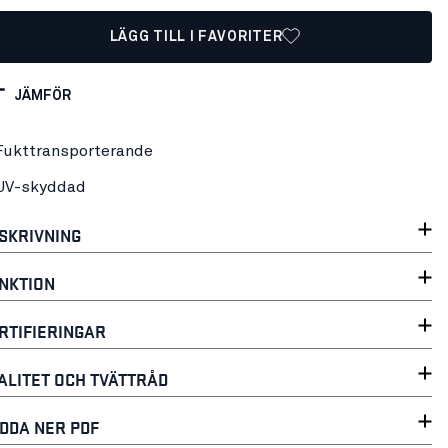
LÄGG TILL I FAVORITER
JÄMFÖR
Fukttransporterande
UV-skyddad
SKRIVNING
NKTION
RTIFIERINGAR
ALITET OCH TVÄTTRÅD
DDA NER PDF