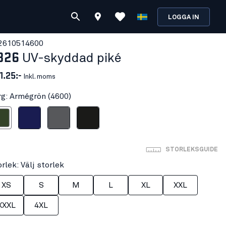
LOGGA IN
261051
4600
326
UV-skyddad piké
1.25:-
Inkl. moms
rg: Armégrön (4600)
égrön
Marinblå
Grå
Svart
STORLEKSGUIDE
rlek: Välj storlek
XS
S
M
L
XL
XXL
XXXL
4XL