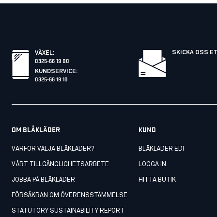
SKICKA OSS E
VÄXEL
:
0325-66 19 00
KUNDSERVICE
:
0325-66 19 10
OM BLÅKLÄDER
KUND
VARFÖR VÄLJA BLÅKLÄDER?
BLÅKLÄDER EDI
VÅRT TILLGÄNGLIGHETSARBETE
LOGGA IN
JOBBA PÅ BLÅKLÄDER
HITTA BUTIK
FÖRSÄKRAN OM ÖVERENSSTÄMMELSE
STATUTORY SUSTAINABILITY REPORT