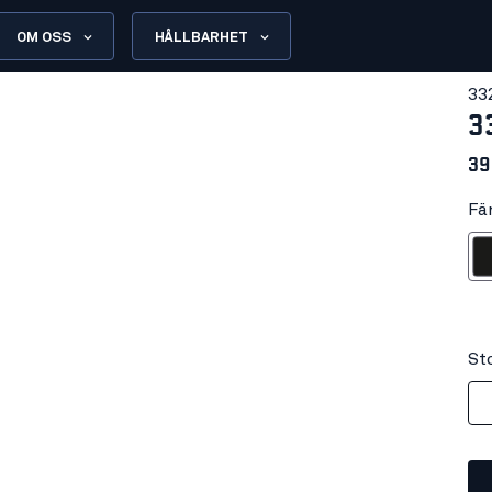
OM OSS
HÅLLBARHET
33
3
39
Fär
Sv
Sto