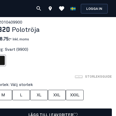
LOGGA IN
201040
9900
320
Polotröja
8.75:-
Inkl. moms
g: Svart (9900)
art
STORLEKSGUIDE
rlek: Välj storlek
M
L
XL
XXL
XXXL
LÄGG TILL I FAVORITER