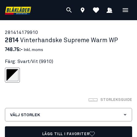
28141417
9910
2814
Vinterhandske Supreme Warm WP
748.75:-
Inkl. moms
Färg: Svart/Vit (9910)
Svart/Vit
STORLEKSGUIDE
VÄLJ STORLEK
LÄGG TILL I FAVORITER