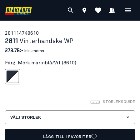
28111474
8610
2811
Vinterhandske WP
273.75:-
Inkl. moms
Färg: Mörk marinblå/Vit (8610)
rk marinblå/Vit
STORLEKSGUIDE
VÄLJ STORLEK
LÄGG TILL I FAVORITER