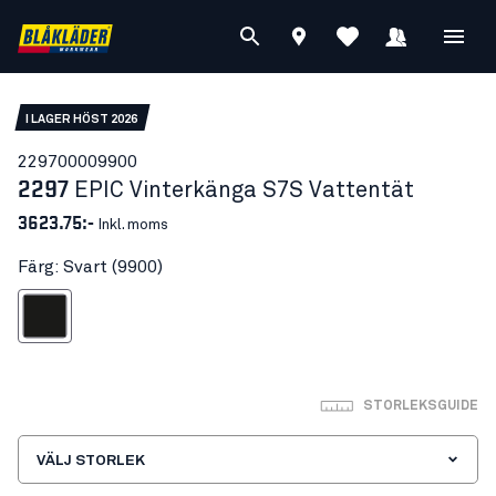
I LAGER HÖST 2026
22970000
9900
2297
EPIC Vinterkänga S7S Vattentät
3623.75:-
Inkl. moms
Färg: Svart (9900)
Svart
STORLEKSGUIDE
VÄLJ STORLEK