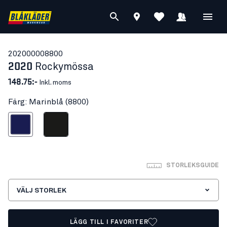
20200000
8800
2020
Rockymössa
148.75:-
Inkl. moms
Färg: Marinblå (8800)
Marinblå
Svart
STORLEKSGUIDE
VÄLJ STORLEK
LÄGG TILL I FAVORITER