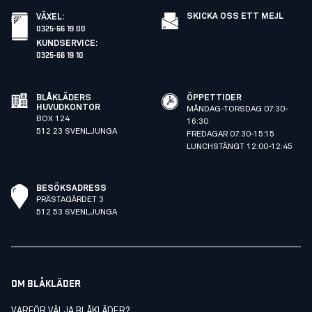
SKICKA OSS ETT MEJL
VÄXEL
:
0325-66 19 00
KUNDSERVICE
:
0325-66 19 10
BLÅKLÄDERS
ÖPPETTIDER
HUVUDKONTOR
MÅNDAG-TORSDAG 07:30-
BOX 124
16:30
512 23 SVENLJUNGA
FREDAGAR 07:30-15:15
LUNCHSTÄNGT 12:00-12:45
BESÖKSADRESS
PRÄSTAGÄRDET 3
512 53 SVENLJUNGA
OM BLÅKLÄDER
VARFÖR VÄLJA BLÅKLÄDER?