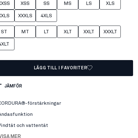
XXSS
XSS
SS
MS
LS
XLS
XXLS
XXXLS
4XLS
ST
MT
LT
XLT
XXLT
XXXLT
4XLT
LÄGG TILL I FAVORITER
JÄMFÖR
CORDURA®-förstärkningar
Andasfunktion
Vindtät och vattentät
VISA MER