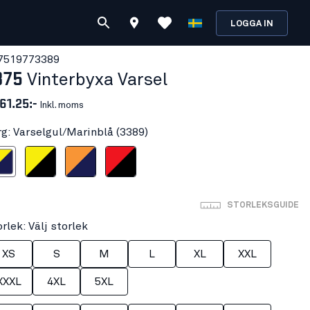
LOGGA IN
751977
3389
875
Vinterbyxa Varsel
61.25:-
Inkl. moms
rg: Varselgul/Marinblå (3389)
l/Marinblå
Varselgul/Svart
Varselorange/Marinblå
Varselröd/Svart
STORLEKSGUIDE
rlek: Välj storlek
XS
S
M
L
XL
XXL
XXXL
4XL
5XL