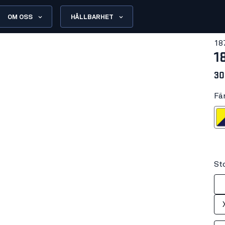
OM OSS
HÅLLBARHET
18
1
30
Fä
Varselgu
Sto