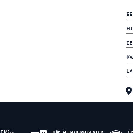
BE
FU
CE
KV
LA
TT MEJL
BLÅKLÄDERS HUVUDKONTOR
ÖP